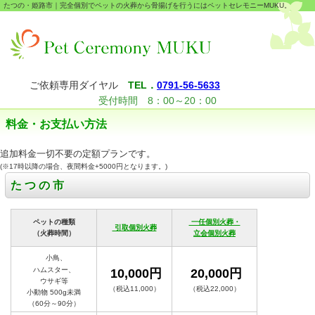
たつの・姫路市｜完全個別でペットの火葬から骨揚げを行うにはペットセレモニーMUKU。
ご依頼専用ダイヤル
TEL．
0791-56-5633
受付時間 8：00～20：00
料金・お支払い方法
追加料金一切不要の定額プランです。
(※17時以降の場合、夜間料金+5000円となります。)
た つ の 市
ペットの種類
一任個別火葬・
引取個別火葬
（火葬時間）
立会個別火葬
小鳥、
ハムスター、
10,000円
20,000円
ウサギ等
（税込11,000）
（税込22,000）
小動物 500g未満
（60分～90分）