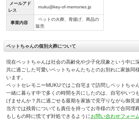
メールアド
muku@key-of-memories.jp
レス
ペットの火葬、骨揚げ、商品の
事業内容
販売
ペットちゃんの個別火葬について
現在ペットちゃんは社会の高齢化や少子化現象という中に
共に過ごした可愛いペットちゃんたちとのお別れに家族同
います。
ペットセレモニーMUKUではご自宅まで訪問しペットちゃ
一緒に暮らす中で多くの時間を共にしたのは、自宅やいつ
げませんか？共に過ごせる最期を家族で見守りながら御見
当方では残骨についても責任を持ってお寺様の方で合同埋
もしもの時に慌てず対処できるように
お問い合わせフォー