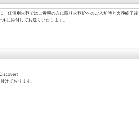
に一任個別火葬では
ご希望の方に限り
火葬炉へのご入炉時と火葬終了後
ールに添付してお送りいたします。
iscover）
け付けております。