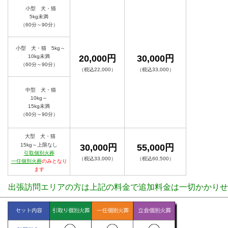
小型 犬・猫
5kg未満
（60分～90分）
小型 犬・猫 5kg～
10kg未満
20,000円
30,000円
（60分～90分）
（税込22,000）
（税込33,000）
中型 犬・猫
10kg～
15kg未満
（60分～90分）
大型 犬・猫
15kg～上限なし
30,000円
55,000円
引取個別火葬
（税込33,000）
（税込60,500）
一任個別火葬
のみとなり
ます
出張訪問エリアの方は上記の料金で追加料金は一切かかりせ