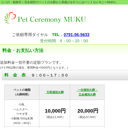
たつの・姫路市｜完全個別でペットの火葬から骨揚げを行うにはペットセレモニーMUKU。
ご依頼専用ダイヤル
TEL．
0791-56-5633
受付時間 8：00～20：00
料金・お支払い方法
追加料金一切不要の定額プランです。
(※17時以降の場合、夜間料金+5000円となります。)
料 金 表
９：００～１７：００
ペットの種類
一任個別火葬・
引取個別火葬
（火葬時間）
立会個別火葬
小鳥、
ハムスター、
10,000円
20,000円
ウサギ等
（税込11,000）
（税込22,000）
小動物 500g未満
（60分～90分）