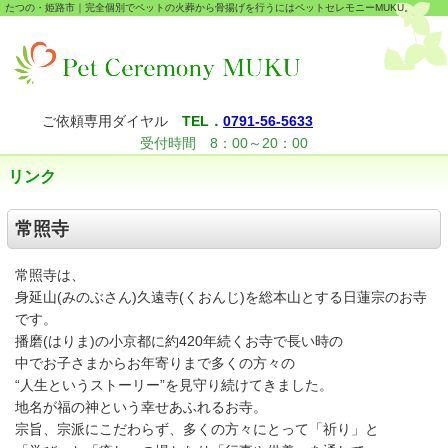
たつの・姫路市｜完全個別でペットの火葬から骨揚げを行うにはペットセレモニーMUKU。
ご依頼専用ダイヤル
TEL．
0791-56-5633
受付時間 8：00～20：00
リンク
常照寺
常照寺は、
身延山(みのぶさん)久遠寺(くおんじ)を総本山とする日蓮宗のお寺
です。
播磨(はりま)の小京都に約420年続くお寺で長い時の
中でお子さまからお年寄りまで多くの方々の
“人生というストーリー”を見守り続けてきました。
地名が福の神という幸せあふれるお寺。
宗旨、宗派にこだわらず、多くの方々にとって「祈り」と