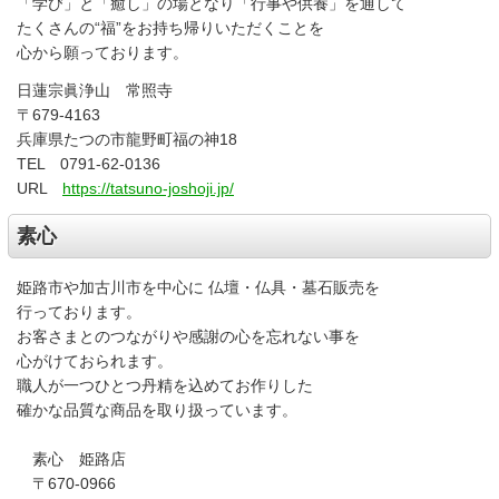
「学び」と「癒し」の場となり「行事や供養」を通して
たくさんの“福”をお持ち帰りいただくことを
心から願っております。
日蓮宗眞浄山 常照寺
〒679-4163
兵庫県たつの市龍野町福の神18
TEL 0791-62-0136
URL
https://tatsuno-joshoji.jp/
素心
姫路市や加古川市を中心に 仏壇・仏具・墓石販売を
行っております。
お客さまとのつながりや感謝の心を忘れない事を
心がけておられます。
職人が一つひとつ丹精を込めてお作りした
確かな品質な商品を取り扱っています。
素心 姫路店
〒670-0966